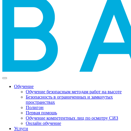
Обучение
Обучение безопасным методам работ на высоте
Безопасность в ограниченных и замкнутых
пространствах
Полигон
Первая помощь
Обучение компетентных лиц по осмотру СИЗ
Онлайн обучение
Услуги